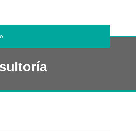
TO
sultoría