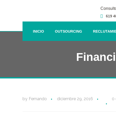
Consult
619 4
INICIO
OUTSOURCING
RECLUTAMI
Financi
by
Fernando
diciembre 29, 2016
0