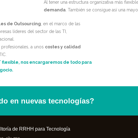
Al tener una estructura organizativa más flexi
demanda
. También se consigue así una mayor
les de Outsourcing
, en el marco de las
sas líderes del sector de las TI,
acional.
 profesionales, a unos
costes y calidad
TIC.
T flexible, nos encargaremos de todo para
gocio.
ado en nuevas tecnologías?
ltoría de RRHH para Tecnología