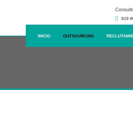
Consult
619 4
INICIO
OUTSOURCING
RECLUTAMI