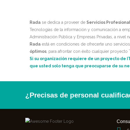
Rada
se dedica a proveer de
Servicios Profesiona
Tecnologías de la información y comunicación a empre
Administración Pública y Empresas Privadas, a nivel n
Rada
está en condiciones de ofrecerte uno servicios
óptimos
, para afrontar con éxito cualquier proyecto 
Si su organización requiere de un proyecto de I
que usted solo tenga que preocuparse de su ne
¿Precisas de personal cualific
Consu